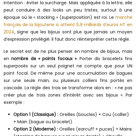
intention : éviter la surcharge. Mais appliquée à la lettre, elle
peut conduire à des looks un peu tristes, surtout à une
époque où le « stacking » (superposition) est roi. Le
marché
français de la bijouterie a atteint 5,9 milliards d’euros HT en
2024
, signe que les bijoux sont plus que jamais un moyen
d’expression privilégié. Il faut donc réinterpréter cette règle.
Le secret est de ne plus penser en nombre de bijoux, mais
en
nombre de « points focaux »
. Porter dix bracelets fins
superposés sur un seul poignet ne compte que pour UN
point focal. De même pour une accumulation de bagues
sur une seule main, ou plusieurs colliers fins portés en
cascade. La règle des trois se transforme alors en : « ne pas
créer plus de trois zones d’intérêt avec ses bijoux ». Par
exemple :
Option 1 (Classique) :
Oreilles (boucles) + Cou (collier)
+ Main (bague ou bracelet).
Option 2 (Moderne) :
Oreilles (earcuff + puces) + Mains