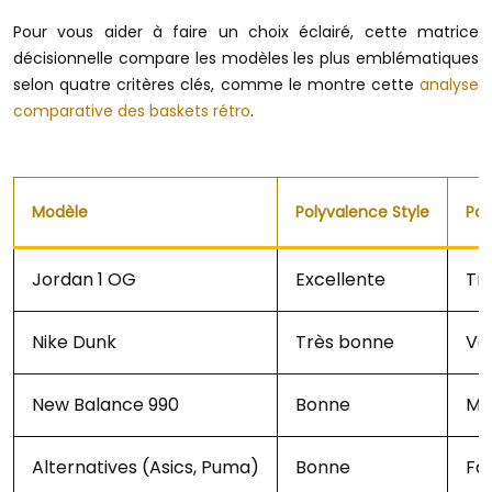
Pour vous aider à faire un choix éclairé, cette matrice
décisionnelle compare les modèles les plus emblématiques
selon quatre critères clés, comme le montre cette
analyse
comparative des baskets rétro
.
Modèle
Polyvalence Style
Pot
Jordan 1 OG
Excellente
Tr
Nike Dunk
Très bonne
Va
New Balance 990
Bonne
Mo
Alternatives (Asics, Puma)
Bonne
Fai